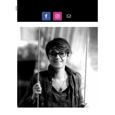
" min_height="" link=""]
[/fusion_builder_column]