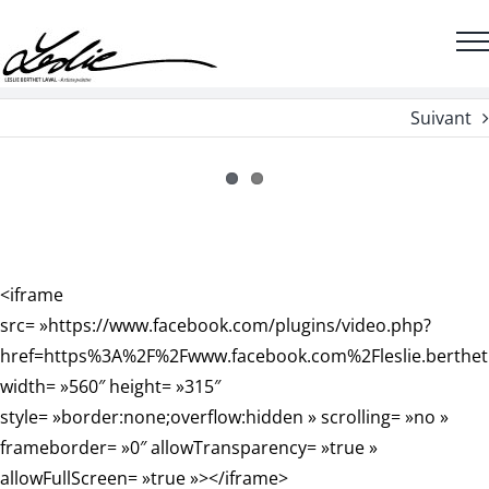
Passer
au
contenu
Suivant
<iframe
src= »https://www.facebook.com/plugins/video.php?
href=https%3A%2F%2Fwww.facebook.com%2Fleslie.berthe
width= »560″ height= »315″
style= »border:none;overflow:hidden » scrolling= »no »
frameborder= »0″ allowTransparency= »true »
allowFullScreen= »true »></iframe>